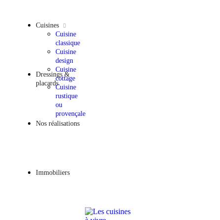
Cuisines
Cuisine
classique
Cuisine
design
Cuisine
Dressings &
cottage
placards
Cuisine
rustique
ou
provençale
Nos réalisations
Immobiliers